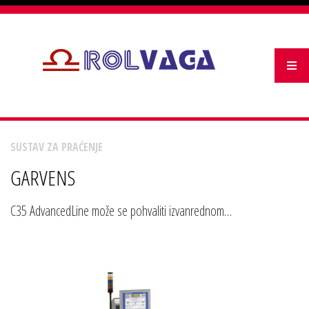
SUSTAV ZA PRAĆENJE
GARVENS
C35 AdvancedLine može se pohvaliti izvanrednom
razinom preciznosti i svestranosti