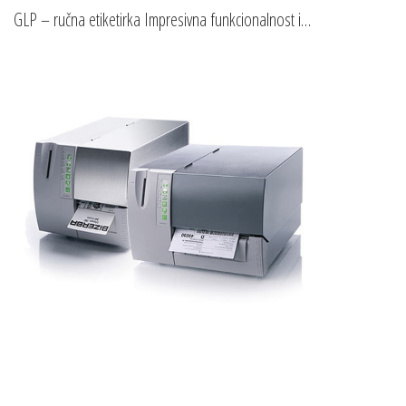
(GLP)
GLP – ručna etiketirka Impresivna funkcionalnost i
kvalitet