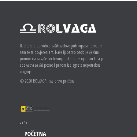
Budite dio porodice naših zadovoljnih kupaca i obratite
nam se sa povjerenjem. Naše ljubazno osoblje će Vam
pomoći da za Vaše poslovanje odaberete opremu koja je
adekvatna za Vaš posao i pritom izbjegnete nepotrebna
ulaganja.
© 2020 ROLVAGA - sva prava priržana
VIŠE —
POČETNA