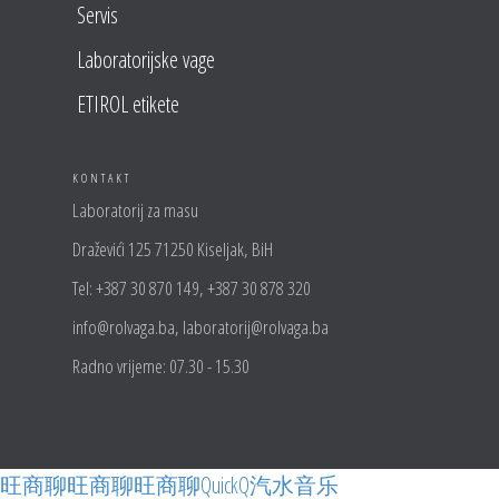
Servis
Laboratorijske vage
ETIROL etikete
KONTAKT
Laboratorij za masu
Draževići 125 71250 Kiseljak, BiH
Tel: +387 30 870 149, +387 30 878 320
info@rolvaga.ba, laboratorij@rolvaga.ba
Radno vrijeme: 07.30 - 15.30
旺商聊
旺商聊
旺商聊
QuickQ
汽水音乐