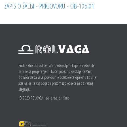
ZAPIS O ŽALBI - PRIGOVORU - OB-105.01
Budite dio porodice naših zadovoljnih kupaca i obratite
nam se sa povjerenjem. Naše ljubazno osoblje će Vam
pomoći da za Vaše poslovanje odaberete opremu koja je
adekvatna za Vaš posao i pritom izbjegnete nepotrebna
ulaganja.
© 2020 ROLVAGA - sva prava priržana