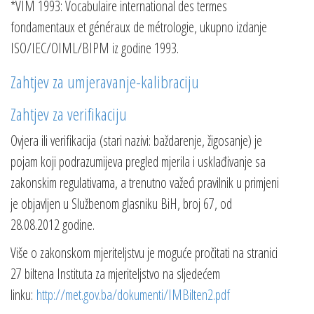
*VIM 1993: Vocabulaire international des termes
fondamentaux et généraux de métrologie, ukupno izdanje
ISO/IEC/OIML/BIPM iz godine 1993.
Zahtjev za umjeravanje-kalibraciju
Zahtjev za verifikaciju
Ovjera ili verifikacija (stari nazivi: baždarenje, žigosanje) je
pojam koji podrazumijeva pregled mjerila i usklađivanje sa
zakonskim regulativama, a trenutno važeći pravilnik u primjeni
je objavljen u Službenom glasniku BiH, broj 67, od
28.08.2012 godine.
Više o zakonskom mjeriteljstvu je moguće pročitati na stranici
27 biltena Instituta za mjeriteljstvo na sljedećem
linku:
http://met.gov.ba/dokumenti/IMBilten2.pdf