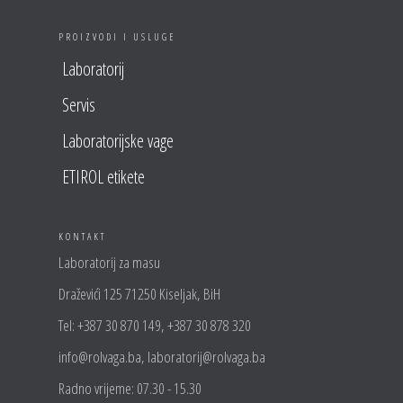
PROIZVODI I USLUGE
Laboratorij
Servis
Laboratorijske vage
ETIROL etikete
KONTAKT
Laboratorij za masu
Draževići 125 71250 Kiseljak, BiH
Tel: +387 30 870 149, +387 30 878 320
info@rolvaga.ba, laboratorij@rolvaga.ba
Radno vrijeme: 07.30 - 15.30