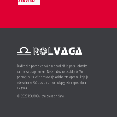
SERVISU
Budite dio porodice naših zadovoljnih kupaca i obratite
nam se sa povjerenjem. Naše ljubazno osoblje će Vam
pomoći da za Vaše poslovanje odaberete opremu koja je
adekvatna za Vaš posao i pritom izbjegnete nepotrebna
ulaganja.
© 2020 ROLVAGA - sva prava priržana