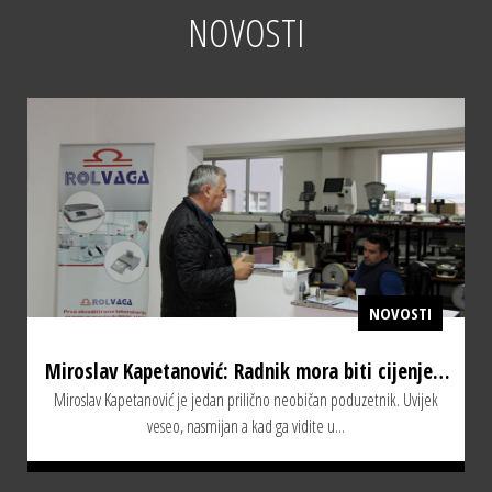
NOVOSTI
NOVOSTI
Miroslav Kapetanović: Radnik mora biti cijenjen,
Miroslav Kapetanović je jedan prilično neobičan poduzetnik. Uvijek
plaćen i imati vrijeme za sebe
veseo, nasmijan a kad ga vidite u...