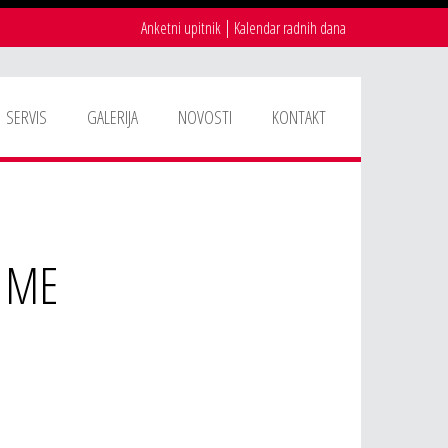
|
Anketni upitnik
Kalendar radnih dana
SERVIS
GALERIJA
NOVOSTI
KONTAKT
a ME