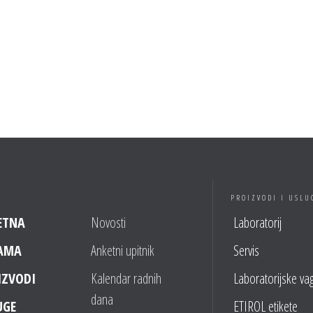
PROIZVODI I USLU
ETNA
Novosti
Laboratorij
AMA
Anketni upitnik
Servis
IZVODI
Kalendar radnih
Laboratorijske va
dana
UGE
ETIROL etikete