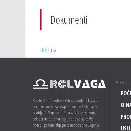
Dokumenti
Brošura
VIŠE —
POČ
Budite dio porodice naših zadovoljnih kupaca i
O N
obratite nam se sa povjerenjem. Naše ljubazno
osoblje će Vam pomoći da za Vaše poslovanje
PRO
odaberete opremu koja je adekvatna za Vaš
posao i pritom izbjegnete nepotrebna ulaganja.
USL