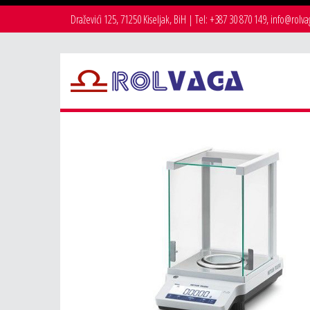
Draževići 125, 71250 Kiseljak, BiH | Tel: +387 30 870 149, info@rolv