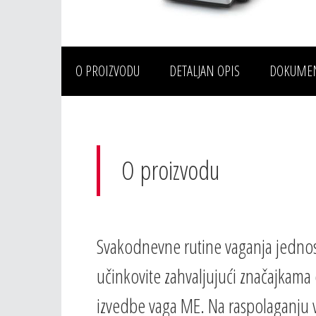
O PROIZVODU
DETALJAN OPIS
DOKUME
O proizvodu
Svakodnevne rutine vaganja jednos
učinkovite zahvaljujući značajkam
izvedbe vaga ME. Na raspolaganju v