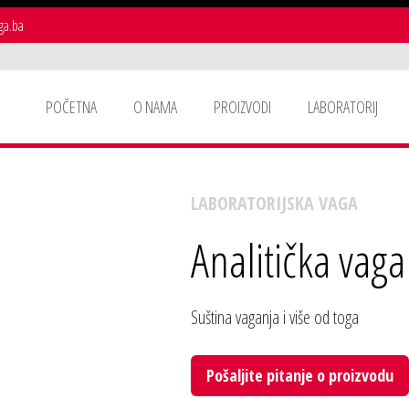
aga.ba
POČETNA
O NAMA
PROIZVODI
LABORATORIJ
LABORATORIJSKA VAGA
Analitička vag
Suština vaganja i više od toga
Pošaljite pitanje o proizvodu