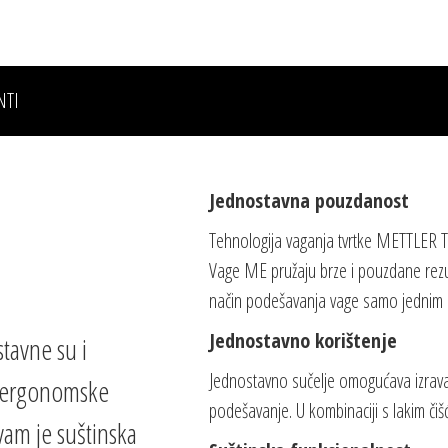
NTI
Jednostavna pouzdanost
Tehnologija vaganja tvrtke METTLER TO
Vage ME pružaju brze i pouzdane rez
način podešavanja vage samo jednim p
Jednostavno korištenje
tavne su i
Jednostavno sučelje omogućava izravan
a ergonomske
podešavanje. U kombinaciji s lakim čišć
am je suštinska