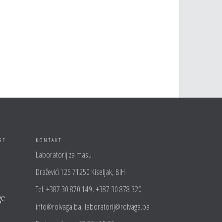
GE
KONTAKT
Laboratorij za masu
Draževići 125 71250 Kiseljak, BiH
Tel: +387 30 870 149, +387 30 878 320
ge
info@rolvaga.ba, laboratorij@rolvaga.ba