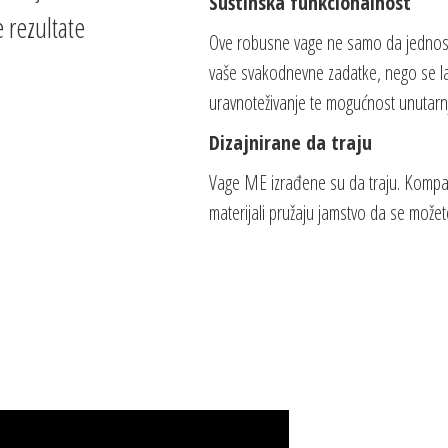
Suštinska funkcionalnost
 rezultate
Ove robusne vage ne samo da jednost
vaše svakodnevne zadatke, nego se lak
uravnoteživanje te mogućnost unutarn
Dizajnirane da traju
Vage ME izrađene su da traju. Kompakt
materijali pružaju jamstvo da se možete